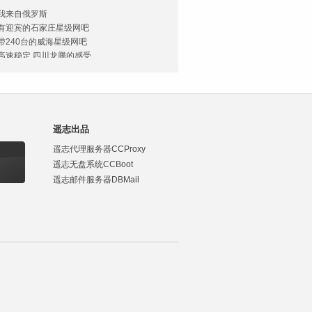
我来自俄罗斯
有迎宾的石家庄星级网吧
带240台的威海星级网吧
高速稳定,四川龙腾的感受
河北任丘青青网吧
河北任丘天籁网吧
泰国故事
山西太原山峡网吧
齐齐哈尔金豪网吧
遥志出品
ccdisk老用户的故事
遥志代理服务器CCProxy
1300台大网吧的故事
遥志无盘系统CCBoot
浙江超豪华网吧
遥志邮件服务器DBMail
光纤主干飞一般的感觉